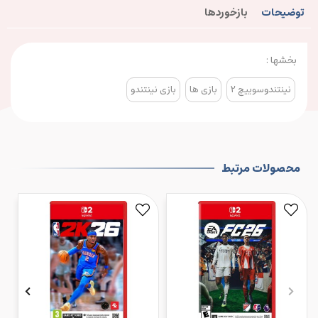
توضیحات
بازخوردها
بخشها :
نینتندوسوییچ 2
بازی ها
بازی نینتندو
محصولات مرتبط