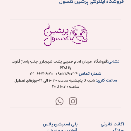
فروشگاه اینترنتی پرشین کنسول
نشانی:
فروشگاه: میدان امام خمینی پشت شهرداری جنب پاساژ فتوت
پلاک۴۲
شماره تماس:
021-66726070
09002840324
ساعت کاری:
شنبه تا پنجشنبه ساعت ۱۰:۳۰ الی ۲۱-روزهای تعطیل
ساعت ۱۰:۳۰ تا ۲۰
اکانت قانونی
پلی استیشن پلاس
وبلاگ
قوانین و مقررات