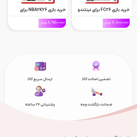
خرید بازی FC26 برای نینتندو
خرید بازی NBA2K26 برای
سوئیچ
Nintendo Switch 2
0
8,950,000
7,800,000
تومان
تومان
2
تضمین اصالت کالا
ارسال سریع کالا
ضمانت بازگشت وجه
پشتیبانی 24 ساعته