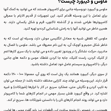
ماوس و کیبورد چیست؟
ماوس و کیبورد دو وسیله جانبی برای کامپیوتر هستند که می توانید به کمک آنها
برای تعامل با این وسیله اقدام کنید. این تجهیزات از قدیم الایام با معرفی
کامپیوترها طراحی شدند و از گذشته تاکنون، فرم و شکل یکسانی دارند. به
همین خاطر می توانید آنها را به راحتی شناسایی کرده و تهیه کنید.
ماوس که تلفظی شبیه به معادل انگلیسی موش دارد، وسیله ای است که به
خاطر شکل حجیم و کوچک آن، به این نام معروف می باشد. ماوس با اتصال به
مادربرد، حرکت نشانگر را در ویندوز تغییر داده و می توانید با یک سری کارها اعم
از کلیک کردن، راست کلیک، جابه جا کردن غلطک موس و دکمه های جانبی
دیگر، با کامپیوتر و سیستم عامل خود تعامل داشته باشید.
از سوی دیگر، کیبورد همانند یک پنل است که روی آن، معمولا 100 – 120 دکمه
قرار دارند. این وسیله می تواند چند کارایی مختلف داشته باشد؛ از جمله می توان
به تایپ کردن و نگارش متن، عملکرد سریع در کار با ابزارها (شورتکات) و غیره
اشاره کرد. در واقع کیبورد نقش بسیار مهمی در انجام کارهای شما با کامپیوتر
دارد و می تواند روند انجام کارهای تان را با دانستن شورتکات ها، سریع تر کند.
همچنین در خصوص تاریخچه ساخت این قطعات نیز باید گفت موس ها اولین