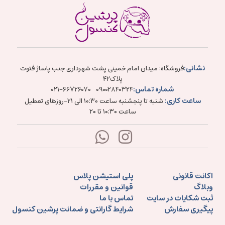
نشانی:
فروشگاه: میدان امام خمینی پشت شهرداری جنب پاساژ فتوت
پلاک۴۲
شماره تماس:
021-66726070
09002840324
ساعت کاری:
شنبه تا پنجشنبه ساعت ۱۰:۳۰ الی ۲۱-روزهای تعطیل
ساعت ۱۰:۳۰ تا ۲۰
اکانت قانونی
پلی استیشن پلاس
وبلاگ
قوانین و مقررات
ثبت شکایات در سایت
تماس با ما
پیگیری سفارش
شرایط گارانتی و ضمانت پرشین کنسول