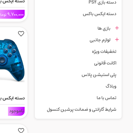
دسته بازی PS4
White
دسته ایکس باکس
9,700,000
توما
بازی ها
لوازم جانبی
تخفیفات ویژه
اکانت قانونی
پلی استیشن پلاس
وبلاگ
تماس با ما
cial edition
شرایط گارانتی و ضمانت پرشین کنسول
ناموجود