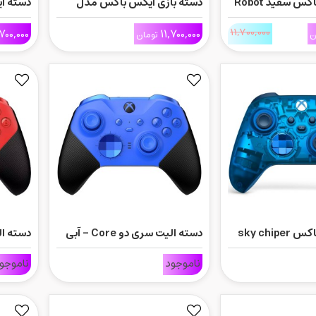
دسته ایکس باکس سفید Robot
دسته بازی ایکس باکس مدل
دسته ا
 Black
Deep Pink
11,700,000
,700,000
11,700,000
ن
تومان
دسته ایکس باکس sky chiper
دسته الیت سری دو Core - آبی
دسته الیت س
spe
ناموجود
ناموجو