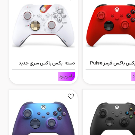
دسته ایکس باکس قرمز Pulse
دسته ایکس باکس سری جدید -
نسخه محدود بازی Starfield
د
ناموجود