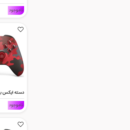
Lunar Shift
ناموجود
دسته ایکس ب
strike Camo
ناموجود