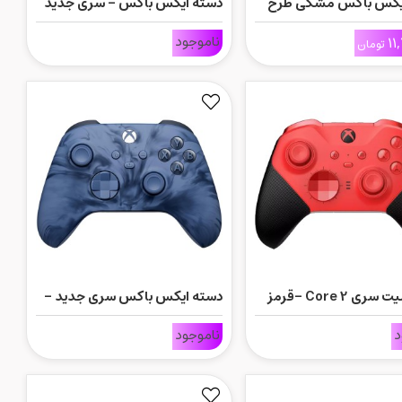
یکس باکس مشکی طرح
دسته ایکس باکس - سری جدید
Carbon
رنگ بنفش
ناموجود
11
تومان
ری 2 Core -قرمز
دسته ایکس باکس سری جدید -
نسخه ویژه Stormcloud Vapor
د
ناموجود