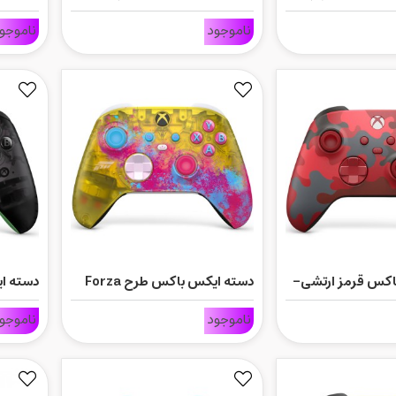
طرح Mineral Camo
Core - سفید
ناموجود
ناموجو
اکس قرمز ارتشی-
دسته ایکس باکس طرح Forza
دسته ایکس
Horizon
Day
ناموجود
ناموجو