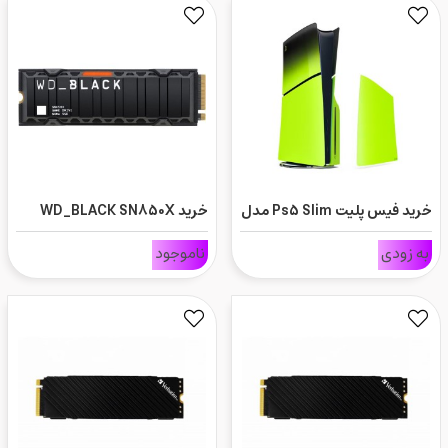
خرید فیس پلیت Ps5 Slim مدل
خرید WD_BLACK SN850X
NVMe SSD with Heatsink
Remix Green
به زودی
ناموجود
2TB