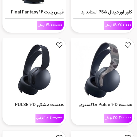
کاور اورجینال PS5 استاندارد
فیس پلیت Final Fantasy 16
-قرمز
41,000,000
16,750,000
تومان
تومان
هدست Pulse 3D خاکستری
هدست مشکی PULSE 3D
ارتشی برای PS5
Wireless Headset برای PS5
26,300,000
25,200,000
تومان
تومان