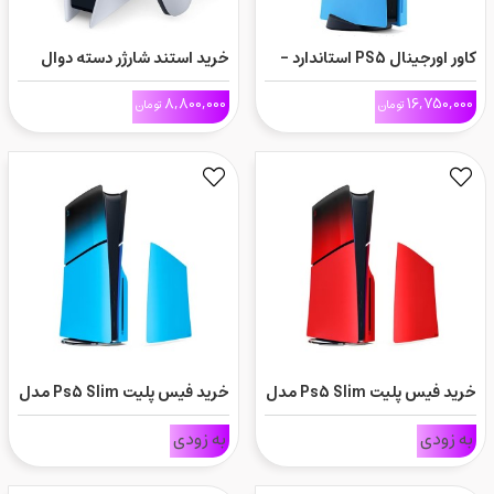
کاور اورجینال PS5 استاندارد -
خرید استند شارژر دسته دوال
آبی
سنس
8,800,000
16,750,000
تومان
تومان
خرید فیس پلیت Ps5 Slim مدل
خرید فیس پلیت Ps5 Slim مدل
Rhythm Blue
Techno Red
به زودی
به زودی