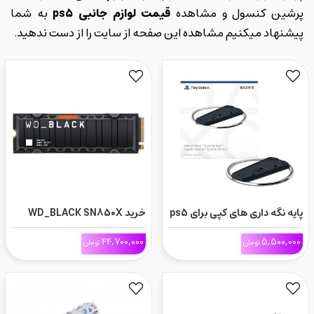
پرشین کنسول و مشاهده
قیمت لوازم جانبی ps5
به شما
پیشنهاد میکنیم مشاهده این صفحه از سایت را از دست ندهید.
پایه نگه داری های کپی برای ps5
خرید WD_BLACK SN850X
اسلیم- Vertical Stand
NVMe SSD with Heatsink
44,700,000
5,500,000
تومان
تومان
1TB