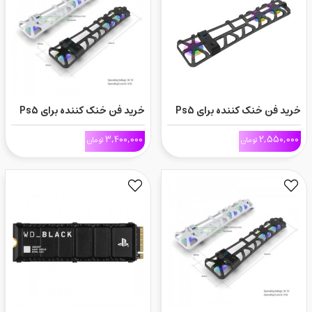
خرید فن خنک کننده برای Ps5
خرید فن خنک کننده برای Ps5
پرو
اسلیم-RGB دار
3,400,000
2,550,000
تومان
تومان