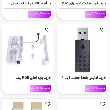
خرید فن خنک کننده برای Ps5
حافظه SSD دو ترابایت مدل
اسلیم
WD_BLACK SN850P برای Ps5
68,700,000
2,700,000
تومان
تومان
خرید آداپتور PlayStation Link
خرید پایه افقی RGB برند
USB
PGTECH مخصوص PS5 Slim
6,500,000
8,900,000
تومان
تومان