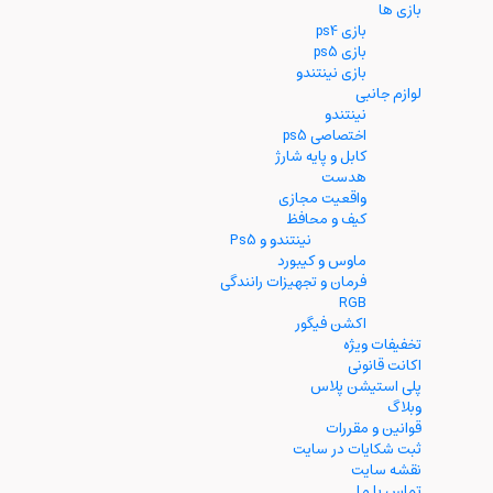
بازی ها
بازی ps4
بازی ps5
بازی نینتندو
لوازم جانبی
نینتندو
اختصاصی ps5
کابل و پایه شارژ
هدست
واقعیت مجازی
کیف و محافظ
نینتندو و Ps5
ماوس و کیبورد
فرمان و تجهیزات رانندگی
RGB
اکشن فیگور
تخفیفات ویژه
اکانت قانونی
پلی استیشن پلاس
وبلاگ
قوانین و مقررات
ثبت شکایات در سایت
نقشه سایت
تماس با ما