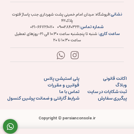
نشانی:
فروشگاه: میدان امام خمینی پشت شهرداری جنب پاساژ فتوت
پلاک۴۲
شماره تماس:
021-66726070
09002840324
ساعت کاری:
شنبه تا پنجشنبه ساعت ۱۰:۳۰ الی ۲۱-روزهای تعطیل
ساعت ۱۰:۳۰ تا ۲۰
اکانت قانونی
پلی استیشن پلاس
وبلاگ
قوانین و مقررات
ثبت شکایات در سایت
تماس با ما
پیگیری سفارش
شرایط گارانتی و ضمانت پرشین کنسول
Copyright © persianconsole.ir