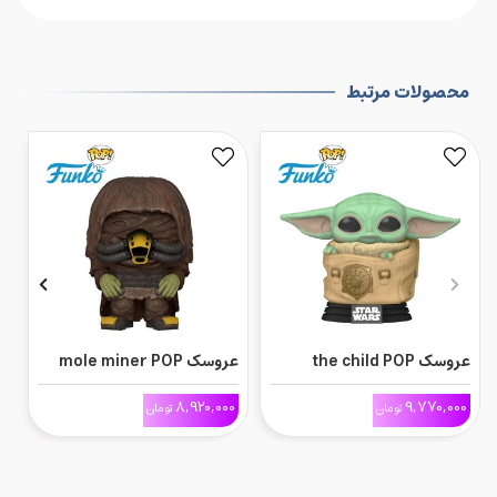
محصولات مرتبط
عروسک the child POP
عروسک mole miner POP
عرو
0
8,920,000
9,770,000
تومان
تومان