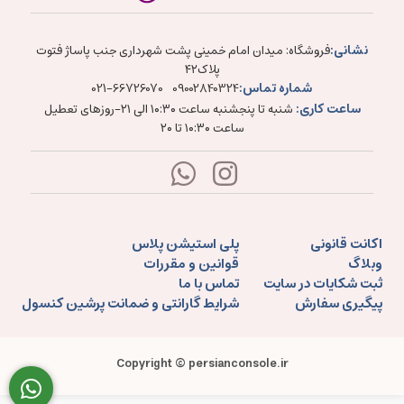
نشانی:
فروشگاه: میدان امام خمینی پشت شهرداری جنب پاساژ فتوت
پلاک۴۲
شماره تماس:
021-66726070
09002840324
ساعت کاری:
شنبه تا پنجشنبه ساعت ۱۰:۳۰ الی ۲۱-روزهای تعطیل
ساعت ۱۰:۳۰ تا ۲۰
اکانت قانونی
پلی استیشن پلاس
وبلاگ
قوانین و مقررات
ثبت شکایات در سایت
تماس با ما
پیگیری سفارش
شرایط گارانتی و ضمانت پرشین کنسول
Copyright © persianconsole.ir