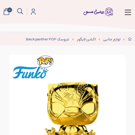
0
لوازم جانبی
اکشن فیگور
عروسک black panther POP