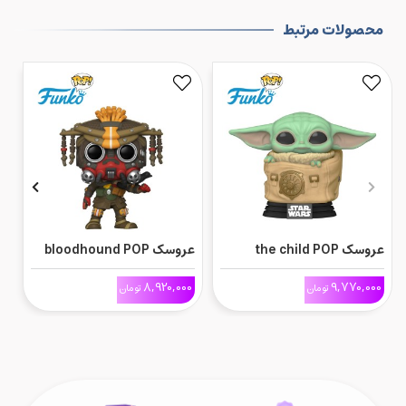
محصولات مرتبط
عروسک the child POP
عروسک bloodhound POP
عرو
0
8,920,000
9,770,000
تومان
تومان