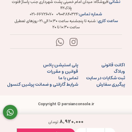
نشانی:
فروشگاه: میدان امام خمینی پشت شهرداری جنب پاساژ فتوت
پلاک۴۲
شماره تماس:
021-66726070
09002840324
ساعت کاری:
شنبه تا پنجشنبه ساعت ۱۰:۳۰ الی ۲۱-روزهای تعطیل
ساعت ۱۰:۳۰ تا ۲۰
اکانت قانونی
پلی استیشن پلاس
وبلاگ
قوانین و مقررات
ثبت شکایات در سایت
تماس با ما
پیگیری سفارش
شرایط گارانتی و ضمانت پرشین کنسول
Copyright © persianconsole.ir
8,920,000
تومان