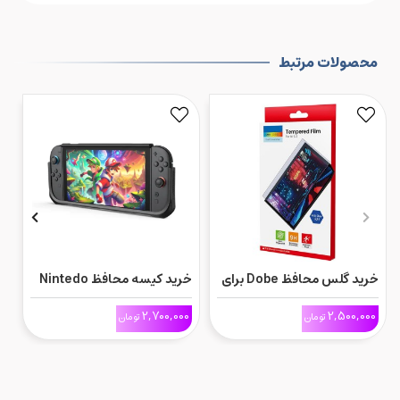
محصولات مرتبط
خرید گلس محافظ Dobe برای
خرید کیسه محافظ Nintedo
Nintendo Switch 2
Switch 2 مدل JSAUX
0
2,700,000
2,500,000
تومان
تومان
Battler Armor
m