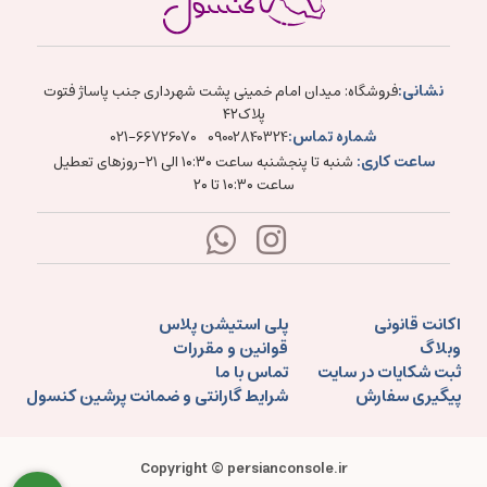
نشانی:
فروشگاه: میدان امام خمینی پشت شهرداری جنب پاساژ فتوت
پلاک۴۲
شماره تماس:
021-66726070
09002840324
ساعت کاری:
شنبه تا پنجشنبه ساعت ۱۰:۳۰ الی ۲۱-روزهای تعطیل
ساعت ۱۰:۳۰ تا ۲۰
اکانت قانونی
پلی استیشن پلاس
وبلاگ
قوانین و مقررات
ثبت شکایات در سایت
تماس با ما
پیگیری سفارش
شرایط گارانتی و ضمانت پرشین کنسول
Copyright © persianconsole.ir