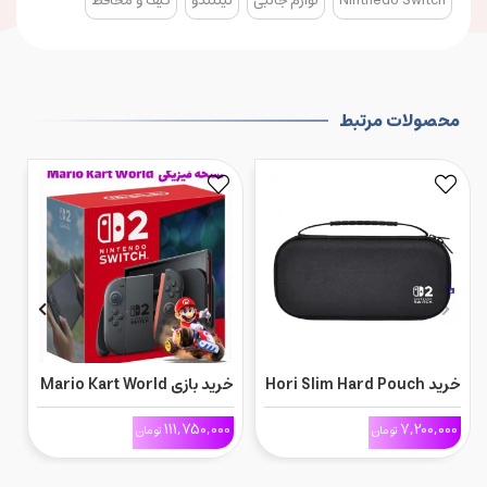
Nintnedo Switch
لوازم جانبی
نینتندو
کیف و محافظ
محصولات مرتبط
خرید Hori Slim Hard Pouch
خرید بازی Mario Kart World
ک
Plus برای Nintendo Switch
Bundle برای Nintendo
نما
0
111,750,000
7,200,000
تومان
تومان
Switch 2
2 (Black)