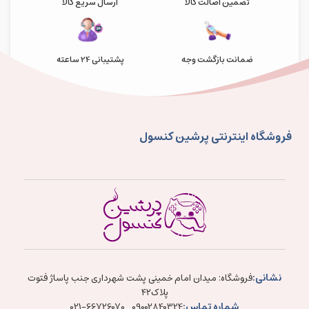
تضمین اصالت کالا
ارسال سریع کالا
ضمانت بازگشت وجه
پشتیبانی 24 ساعته
فروشگاه اینترنتی پرشین کنسول
نشانی:
فروشگاه: میدان امام خمینی پشت شهرداری جنب پاساژ فتوت
پلاک۴۲
شماره تماس:
021-66726070
09002840324