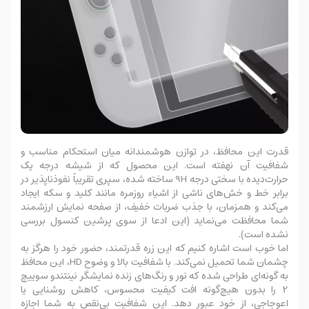
قدرت این محافظ، در توازن هوشمندانه میان استحکام مناسب و
شفافیت آن نهفته است. این محصول که از شیشه درجه یک
حرارت‌دیده با سختی درجه 9H ساخته شده، سپری تقریباً نفوذناپذیر در
برابر خط و خش‌های ناشی از اشیاء روزمره مانند کلید و سکه ایجاد
می‌کند و همزمان، با جذب ضربات خفیف، از صفحه نمایش ارزشمند
شما محافظت می‌نماید (این ادعا از سوی پرشین کنسول بررسی
نشده است).
اما خوب است اشاره کنیم که این زره قدرتمند، حضور خود را هرگز به
چشمان شما تحمیل نمی‌کند. با شفافیت بالا و وضوح HD، این محافظ
به گونه‌ای طراحی شده که نور و رنگ‌های زنده نمایشگر نینتندو سوییچ
2 را بدون هیچ‌گونه افت کیفیت محسوس، کاهش روشنایی یا
اعوجاجی، از خود عبور دهد. این شفافیت بی‌نقص به شما اجازه