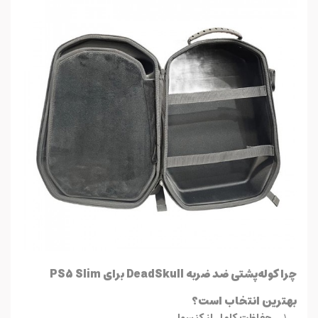
چرا کوله‌پشتی ضد ضربه DeadSkull برای PS5 Slim
بهترین انتخاب است؟