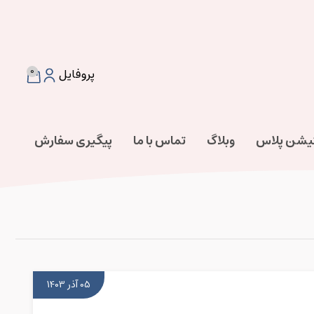
0
پروفایل
تیشن پلاس
وبلاگ
تماس با ما
پیگیری سفارش
05 آذر 1403