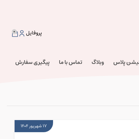
0
پروفایل
تیشن پلاس
وبلاگ
تماس با ما
پیگیری سفارش
17 شهریور 1404