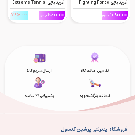
خرید بازی Fighting Force
خرید بازی Extreme Tennis:
Collection برای Ps5
Next برای Ps5
ne
0
7,650,000
6,800,000
10,900,000
تومان
تومان
تضمین اصالت کالا
ارسال سریع کالا
ضمانت بازگشت وجه
پشتیبانی 24 ساعته
فروشگاه اینترنتی پرشین کنسول