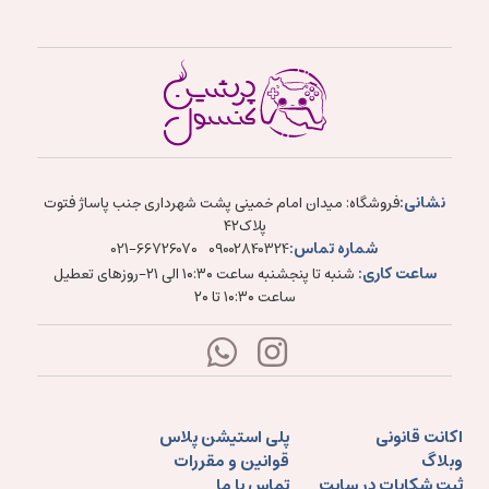
نشانی:
فروشگاه: میدان امام خمینی پشت شهرداری جنب پاساژ فتوت
پلاک۴۲
شماره تماس:
021-66726070
09002840324
ساعت کاری:
شنبه تا پنجشنبه ساعت ۱۰:۳۰ الی ۲۱-روزهای تعطیل
ساعت ۱۰:۳۰ تا ۲۰
اکانت قانونی
پلی استیشن پلاس
وبلاگ
قوانین و مقررات
ثبت شکایات در سایت
تماس با ما