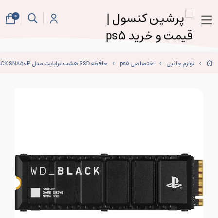
0
لوازم جانبی
اختصاصی ps5
حافظه SSD هشت ترابایت مدل WD_BLACK SN850P برای Ps5