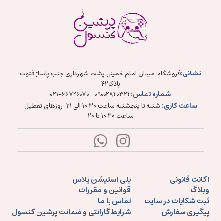
نشانی:
فروشگاه: میدان امام خمینی پشت شهرداری جنب پاساژ فتوت
پلاک۴۲
شماره تماس:
021-66726070
09002840324
ساعت کاری:
شنبه تا پنجشنبه ساعت ۱۰:۳۰ الی ۲۱-روزهای تعطیل
ساعت ۱۰:۳۰ تا ۲۰
اکانت قانونی
پلی استیشن پلاس
وبلاگ
قوانین و مقررات
ثبت شکایات در سایت
تماس با ما
پیگیری سفارش
شرایط گارانتی و ضمانت پرشین کنسول