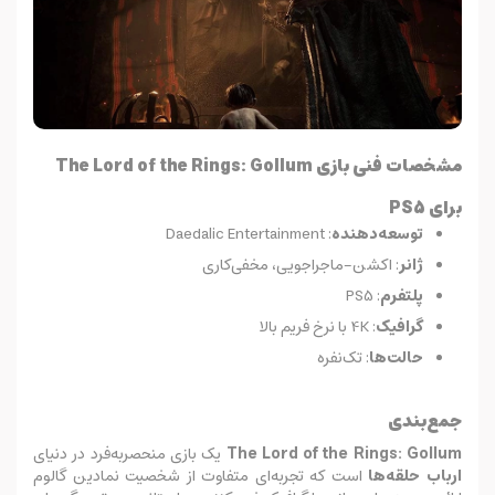
مشخصات فنی بازی The Lord of the Rings: Gollum
برای PS5
توسعه‌دهنده
: Daedalic Entertainment
ژانر
: اکشن-ماجراجویی، مخفی‌کاری
پلتفرم
: PS5
گرافیک
: 4K با نرخ فریم بالا
حالت‌ها
: تک‌نفره
جمع‌بندی
The Lord of the Rings: Gollum
یک بازی منحصربه‌فرد در دنیای
ارباب حلقه‌ها
است که تجربه‌ای متفاوت از شخصیت نمادین گالوم