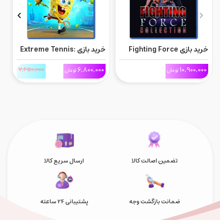
خرید بازی Fighting Force
خرید بازی Extreme Tennis:
Collection برای Ps5
Next برای Ps5
ne
0
7,650,000
6,800,000
10,900,000
تومان
تومان
تضمین اصالت کالا
ارسال سریع کالا
ضمانت بازگشت وجه
پشتیبانی 24 ساعته