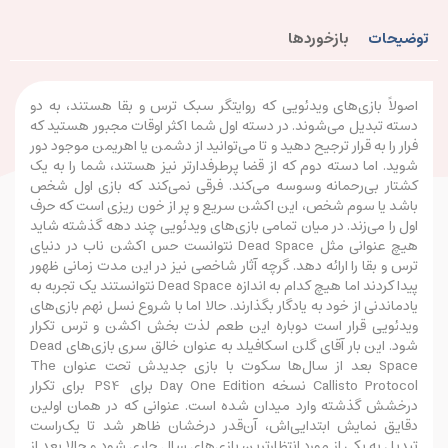
توضیحات
بازخوردها
اصولاً بازی‌های ویدئویی که روایتگر سبک ترس و بقا هستند، به دو
دسته تبدیل می‌شوند. در دسته اول شما اکثر اوقات مجبور هستید که
فرار را به قرار ترجیح دهید و تا می‌توانید از دشمن یا اهریمن موجود دور
شوید. اما دسته دوم که از قضا پرطرفدارتر نیز هستند، شما را به یک
کشتار بی‌رحمانه وسوسه می‌کند. فرقی نمی‌کند که بازی اول شخص
باشد یا سوم شخص، این اکشن سریع و پر از خون ریزی‌ است که حرف
اول را می‌زند. در میان تمامی بازی‌های ویدئویی چند دهه گذشته شاید
هیچ عنوانی مثل Dead Space نتوانست حس اکشن ناب در دنیای
ترس و بقا را ارائه دهد. گرچه آثار شاخصی نیز در این مدت زمانی ظهور
پیدا کردند اما هیچ کدام به اندازه Dead Space نتوانستند یک تجربه به
یادماندنی از خود به یادگار بگذارند. حالا اما با شروع نسل نهم بازی‌های
ویدئویی قرار است دوباره این طعم لذت بخش اکشن و ترس تکرار
شود. این بار آقای گلن اسکافیلد به عنوان خالق سری بازی‌های Dead
Space بعد از سال‌ها سکوت با بازی جدیدش تحت عنوان The
Callisto Protocol نسخه Day One Edition برای
PS4 برای تکرار
درخشش گذشته وارد میدان شده است. عنوانی که در همان اولین
دقایق نمایش ابتدایی‌اش، آن‌قدر درخشان ظاهر شد تا یک‌راست
تبدیل به یکی از مورد انتظارترین بازی‌های سال جاری شود و حالا بعد از