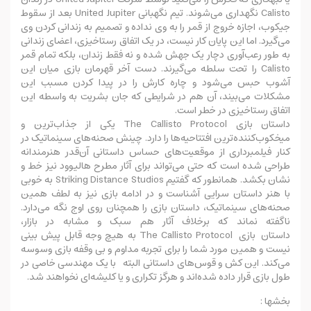
Calisto نگهداری می‌شوند. تیم نگهبانی United Jupiter بعد از سقوط
جیکوب، اجازه خروج از قمر را به وی نداده و تصمیم به زندانی کردن وی
می‌گیرد. اما این پایان کار نیست، در یک اتفاق رستاخیزی، اعضای زندانی
به طور رعب‌آوری دچار یک جهش شده و نه فقط زندان، بلکه تمام قمر
Calisto را تحت سلطه می‌گیرند. دست آخر قهرمان بازی میان این
آشوب حبس می‌شود و چاره‌ کارش را در پیدا کردن مسبب این
مشکلات می‌بیند، آن هم در شرایطی که جان بشریت به واسطه این
اتفاق رستاخیزی در خطر است.
داستان بازی The Callisto Protocol یکی از جذاب‌ترین و
میخکوب‌کننده‌ترین افتتاحیه‌ها را دارد. چینش صحنه‌های سینماتیک در
کنار فیلمبرداری از موقعیت‌های حساس داستانی آن‌قدر هنرمندانه
طراحی شده است که حتی می‌تواند برای آثار مطرح هالیوود نیز خط و
نشان بکشد. همانطور که گفتیم Striking Distance Studios به خوبی
با هنر داستان سرایی آشناست و در ادامه بازی نیز به لطف همین
صحنه‌های سینماتیک، داستان بازی را همچنان روی اوج نگه می‌دارد.
ناگفته نماند که برخلاف آثار هم سبک و مشابه در بازار،
داستان
بازی
The Callisto Protocol به هیچ وجه قابل پیش بینی
نیست و همین مورد شما را برای تجربه مداوم و بی وقفه بازی وسوسه
می‌کند. این کش و قوس‌های داستانی البته با یک مهندسی خاصی در
طول بازی قرار داده شده‌اند و هرگز تکراری و یا کلیشه‌ای نخواهند شد.
بخشها :