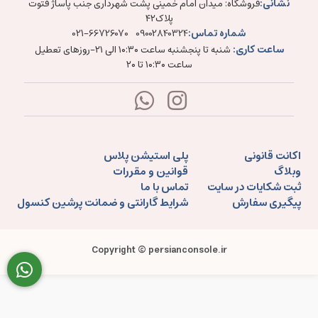
نشانی:
فروشگاه: میدان امام خمینی پشت شهرداری جنب پاساژ فتوت
پلاک۴۲
شماره تماس:
021-66726070
09002840324
ساعت کاری:
شنبه تا پنجشنبه ساعت ۱۰:۳۰ الی ۲۱-روزهای تعطیل
ساعت ۱۰:۳۰ تا ۲۰
اکانت قانونی
پلی استیشن پلاس
وبلاگ
قوانین و مقررات
ثبت شکایات در سایت
تماس با ما
پیگیری سفارش
شرایط گارانتی و ضمانت پرشین کنسول
Copyright © persianconsole.ir