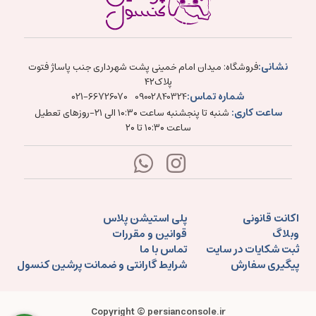
نشانی:
فروشگاه: میدان امام خمینی پشت شهرداری جنب پاساژ فتوت
پلاک۴۲
شماره تماس:
021-66726070
09002840324
ساعت کاری:
شنبه تا پنجشنبه ساعت ۱۰:۳۰ الی ۲۱-روزهای تعطیل
ساعت ۱۰:۳۰ تا ۲۰
اکانت قانونی
پلی استیشن پلاس
وبلاگ
قوانین و مقررات
ثبت شکایات در سایت
تماس با ما
پیگیری سفارش
شرایط گارانتی و ضمانت پرشین کنسول
Copyright © persianconsole.ir