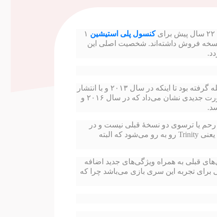
کنسول پلی استیشین
۱
ها ۱۱ نسخه مختلف از این سری بازی منتشر شده است که روی هم بیش از ۶۳ میلیون نسخه فروش داشته‌اند. شخصیت اصلی این
د.
پس از سالهای اولیه موفقیت این بازی در دهه ۹۰ میلادی، این سری بازی در سالهای بعد از آن از دوران اوج خود فاصله گرفته بود تا اینکه در سال ۲۰۱۳ و با انتشار
نسخه جدید بازی به نام Tomb Raider فصل جدیدی برای این بازی شکل گرفت که داستان زندگی لارا کرافت را به صورت جدیدی نشان می‌داد که در سال ۲۰۱۶ و
خصیت دل رحم یا ترسوی دو نسخهٔ قبلی نیست و در
مقابله با دشمنان هیچ بخششی ندارد. بازی نسخه در جنگل‌های مکزیک است که در آنجا با همان سازمان دشمن خود یعنی Trinity رو به رو می‌شود که البته
های قبلی به همراه ویژگی‌های جدید اضافه
ی برای تجربه این سری بازی می‌باشد چرا که