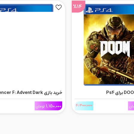
%14
خرید بازی cer F: Advent Dark
Force برای Ps4
4,200,000
1,150,000
ان
تومان