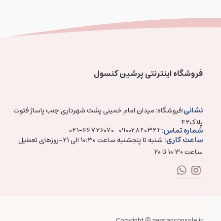
فروشگاه اینترنتی پرشین کنسول
نشانی:
فروشگاه: میدان امام خمینی پشت شهرداری جنب پاساژ فتوت
پلاک۴۲
شماره تماس:
021-66726070
09002840324
ساعت کاری:
شنبه تا پنجشنبه ساعت ۱۰:۳۰ الی ۲۱-روزهای تعطیل
ساعت ۱۰:۳۰ تا ۲۰
Copyright © persianconsole.ir