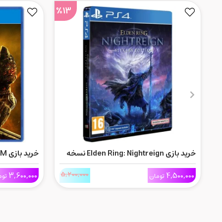
%13
خرید بازی Elden Ring: Nightreign نسخه
خرید بازی DOOM برای Ps4
Seekers Edition برای Ps4
5,200,000
3,600,000
4,500,000
تومان
توم