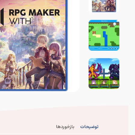
توضیحات
بازخوردها