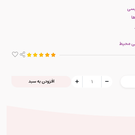
یسی
ها
حی محیط
افزودن به سبد