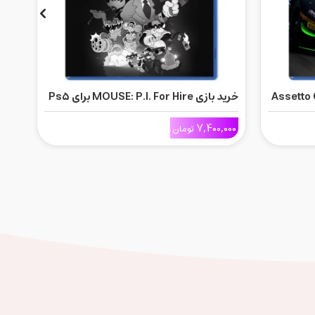
Assetto Co
خرید بازی MOUSE: P.I. For Hire برای Ps5
خرید بازی 
000
7,400,000
تومان