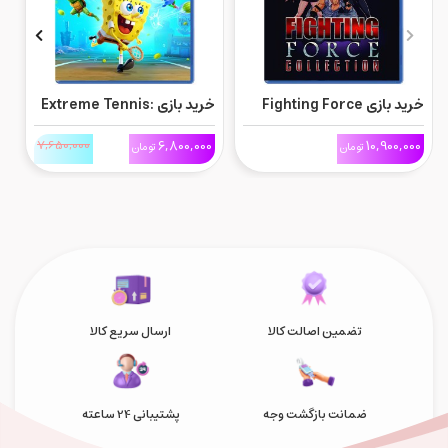
خرید بازی Fighting Force
خرید بازی Extreme Tennis:
Collection برای Ps5
Next برای Ps5
ne
0
7,650,000
6,800,000
10,900,000
تومان
تومان
تضمین اصالت کالا
ارسال سریع کالا
ضمانت بازگشت وجه
پشتیبانی 24 ساعته