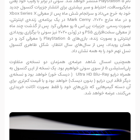
نام PlayStation 5 منتشر خواهد شد. سونی در برابر با رقیب خود یعنی
مایکروسافت، احتیاط و صبر بیشتری برای انتشار جزییات کنسول جدید
خود به خرج می‌داد و سرانجام شش ماه پس از معرفی Xbox Series X
و در ماه مارچ 2020، Mark Cerny در یک برنامه‌ی زنده‌ی اینترنتی،
بصورت رسمی جزییات پی اس 5 رو معرفی کرد پس از گذشت چند ماه
از معرفی سخت‌افزاری PS5 و در ژوئن 2020 نیز سونی با برگزاری رویدادی
اینترنتی و بصورت زنده، بازی‌های PlayStation 5 را معرفی کرد و در
همان رویداد، پس از سال‌های سال انتظار، شکل ظاهری کنسول
نسل نهم خود را به همه نشان داد.
همچنین امسال شاهد عرضه‌ی همزمان دو نسخه‌ی متفاوت
پلی‌استیشن 5 از سوی سونی خواهیم بود. یک نسخه از این کنسول به
همراه درایو Ultra HD Blu-Ray ( دیسک خور) خواهد بود و نسخه‌ی
دیگر فاقد این درایو ( بدون دیسک) خواهد بود و با قیمت کم‌تری برای
آن دسته گیمرهایی که بازی‌های خود را فقط بصورت اکانت خریداری
می‌کنند، عرضه خواهد شد.