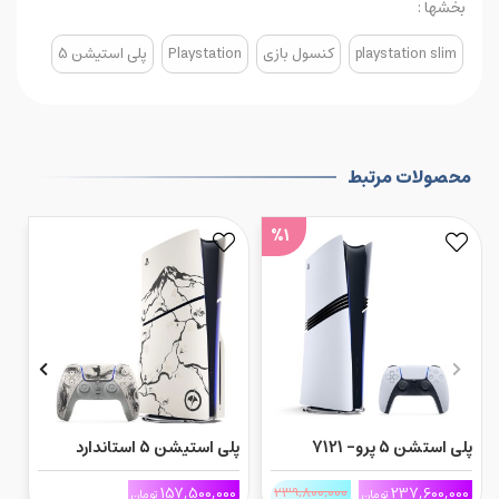
بخشها :
playstation slim
کنسول بازی
Playstation
پلی استیشن 5
محصولات مرتبط
%1
پلی استشن 5 پرو- 7121
پلی استیشن 5 استاندارد
باندل Ghost of Yōtei
0
157,500,000
239,800,000
237,600,000
تومان
تومان