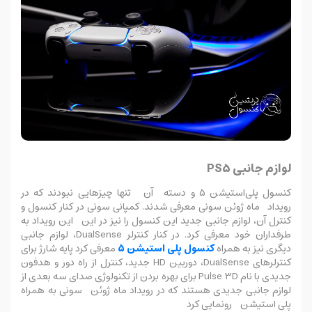
لوازم جانبی PS5
کنسول پلی‌استیشن 5 و دسته آن تنها چیزهایی نبودند که در
رویداد ماه ژوئن سونی معرفی شدند. کمپانی سونی در کنار کنسول و
کنترل آن، لوازم جانبی جدید این کنسول را نیز در این این رویداد به
طرفداران خود معرفی کرد. در کنار کنترلر DualSense، لوازم جانبی
دیگری نیز به همراه
کنسول پلی‌ استیشن 5
معرفی کرد پایه شارژ برای
کنترلرهای DualSense، دوربین HD جدید، کنترل از راه دور و هدفون
جدیدی با نام Pulse 3D برای بهره بردن از تکنولوژی صدای سه بعدی از
لوازم جانبی جدیدی هستند که در رویداد ماه ژوئن سونی به همراه
پلی استیشن
رونمایی کرد