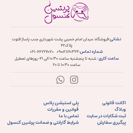
نشانی:
فروشگاه: میدان امام خمینی پشت شهرداری جنب پاساژ فتوت
پلاک۴۲
شماره تماس:
021-66726070
09002840324
ساعت کاری:
شنبه تا پنجشنبه ساعت ۱۰:۳۰ الی ۲۱-روزهای تعطیل
ساعت ۱۰:۳۰ تا ۲۰
اکانت قانونی
پلی استیشن پلاس
وبلاگ
قوانین و مقررات
ثبت شکایات در سایت
تماس با ما
پیگیری سفارش
شرایط گارانتی و ضمانت پرشین کنسول