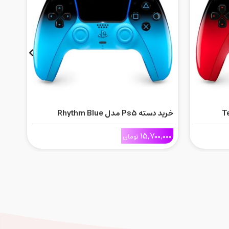
خرید دسته Ps5 مدل Rhythm Blue
خرید دسته
000
15,700,000
تومان