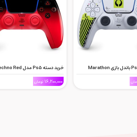
خرید دسته Ps5 مدل Techno Red
16,200,000
مان
تومان