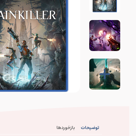
توضیحات
بازخوردها