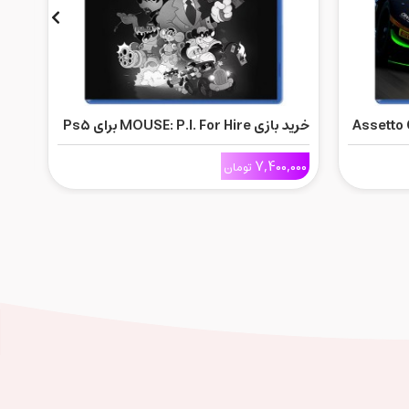
Assetto Co
خرید بازی MOUSE: P.I. For Hire برای Ps5
خرید بازی 
000
7,400,000
تومان