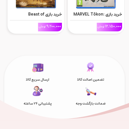
خرید بازی MARVEL Tōkon:
خرید بازی Beast of
Fighting Souls برای Ps5
Reincarnation برای Ps5
on
0
9,200,000
12,150,000
تومان
تومان
تضمین اصالت کالا
ارسال سریع کالا
ضمانت بازگشت وجه
پشتیبانی 24 ساعته