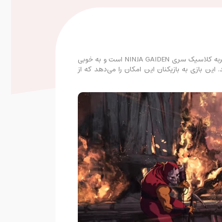
بازی Ninja Gaiden: Ragebound از تیم معتبر سازنده Blasphemous به بازار عرضه شده است. این عنوان یک چرخش جدید در تجربه کلاسیک سری NINJA GAIDEN است و به خوبی
Te (اکنون KOEI TECMO GAMES) را با عمق و شدت نسخه‌های مدرن 3D ترکیب می‌کند. این بازی به بازیکنان این امکان را می‌دهد که از