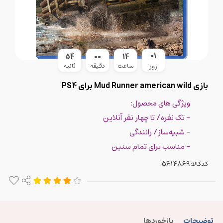
01
53
00
14
ساعت
دقیقه
ثانیه
روز
بازی Mud Runner american wild برای PS4
ویژگی های محصول:
- تک نفره/ تا چهار نفر آنلاین
- شبیه‌ساز/ رانندگی
- مناسب برای تمام سنین
کدکالا:
توضیحات
بازخوردها