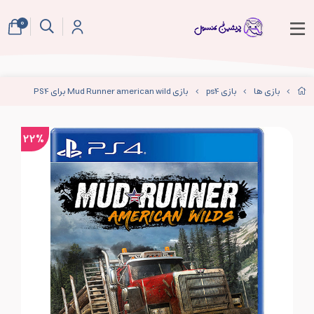
0
بازی ها
بازی ps4
بازی Mud Runner american wild برای PS4
22%