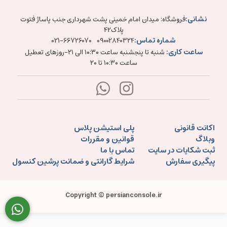
نشانی:
فروشگاه: میدان امام خمینی پشت شهرداری جنب پاساژ فتوت
پلاک۴۲
شماره تماس:
021-66726070
09002840324
ساعت کاری:
شنبه تا پنجشنبه ساعت ۱۰:۳۰ الی ۲۱-روزهای تعطیل
ساعت ۱۰:۳۰ تا ۲۰
اکانت قانونی
پلی استیشن پلاس
وبلاگ
قوانین و مقررات
ثبت شکایات در سایت
تماس با ما
پیگیری سفارش
شرایط گارانتی و ضمانت پرشین کنسول
Copyright © persianconsole.ir