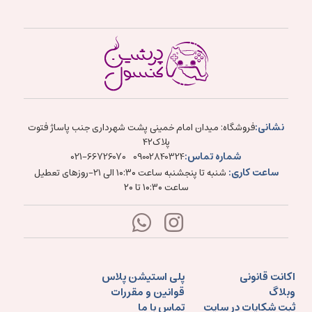
نشانی:
فروشگاه: میدان امام خمینی پشت شهرداری جنب پاساژ فتوت
پلاک۴۲
شماره تماس:
021-66726070
09002840324
ساعت کاری:
شنبه تا پنجشنبه ساعت ۱۰:۳۰ الی ۲۱-روزهای تعطیل
ساعت ۱۰:۳۰ تا ۲۰
اکانت قانونی
پلی استیشن پلاس
وبلاگ
قوانین و مقررات
ثبت شکایات در سایت
تماس با ما