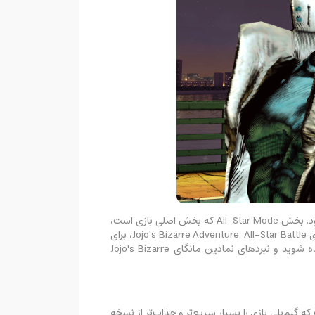
بازی Jojo's Bizarre adventure: All-Star Battle شامل مودهای All-Star Battle، Arcade، Online، Versus، تمرین و گالری می‌شود. بخش All-Star Mode که بخش اصلی بازی است،
دارای داستان‌ها و مبارزات جدیدی است که مخصوص نسخه ریمستر شده بازی برای نسل جدید هستند و باعث می‌شوند تا تجربه بازی Jojo's Bizarre Adventure: All-Star Battle، برای
طرفداران قدیمی نیز خاص و تازه باشد.با پیروزی در این بخش می‌توانید لباس‌ها و اسکین‌های مختلفی برای کاراکترهای خود برنده شوید و نبردهای نمادین مانگای Jojo's Bizarre
Jojo's Bizarre Adventure: All-Star Bat دارای ویژگی‌های جدیدی در گیم‌پلی از جمله hit stop و jump dash است که گیم‌پلی بازی را بسیار سریع‌تر و جذاب‌تر از نسخه