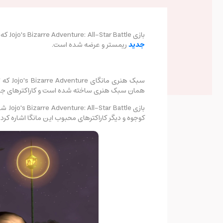
بازی Jojo's Bizarre Adventure: All-Star Battle که برای کاراکترهای کاریزماتیک، سبک هنری منحصربفرد و دیالوگ‌های تک ضرب بامزه‌اش شناخته می‌شود این بار برای
جدید
ریمستر و عرضه شده است.
همان سبک هنری ساخته شده است و کاراکترهای جذاب و خاص مانگای Jojo's Bizarre Adventure را در دستان شما قرار می‌دهد
کوجوه و دیگر کاراکترهای محبوب این مانگا اشاره کرد.