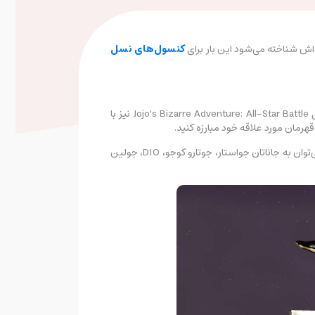
کنسول‌های نسل
سبک هنری مانگای Jojo's Bizarre Adventure که توسط هیروهوکی آراکی خلق شده است، زبانزد طرفداران مانگا و انیمه است. بازی Jojo's Bizarre Adventure: All-Star Battle نیز با
بازی Jojo's Bizarre Adventure: All-Star Battle شامل ۵۰ کاراکتر از داستان‌های مختلف و گوناگون این مانگا می‌شود که از آن‌ها می‌توان به جاناتان جواستار، جوتارو کوجو، DIO، جولین