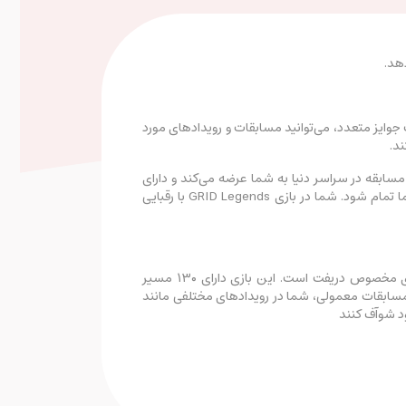
 کسب جوایز متعدد، می‌توانید مسابقات و رویدادهای مورد
ت‌های مسابقه در سراسر دنیا به شما عرضه می‌کند و دارای
تعدادی از قدرتمندترین خودروهای دنیا است. هر مسابقه دارای لحظات نفس‌گیری است و ذره‌ای خطا می‌تواند به قیمت قهرمانی شما تمام شود. شما در بازی GRID Legends با رقبایی
بازی GRID Legends دارای خودروهای بسیار متنوعی، از هایپرخودروها تا خودروهای عظیم‌الجثه، تا خودروهای چرخ باز و خودروهای مخصوص دریفت است. این بازی دارای ۱۳۰ مسیر
 مسابقات معمولی، شما در رویدادهای مختلفی مانند