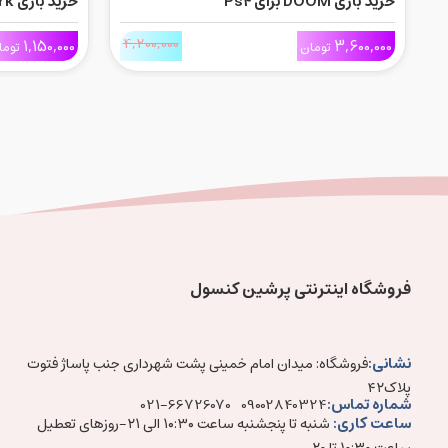
خرید بازی DOOM برای Ps4
خری
Force برای Ps4
4,200,000
1,150,000
3,600,000
تومان
توما
فروشگاه اینترنتی پرشین کنسول
نشانی:
فروشگاه: میدان امام خمینی پشت شهرداری جنب پاساژ فتوت
پلاک۴۲
شماره تماس:
021-66726070
09002840324
ساعت کاری:
شنبه تا پنجشنبه ساعت ۱۰:۳۰ الی ۲۱-روزهای تعطیل