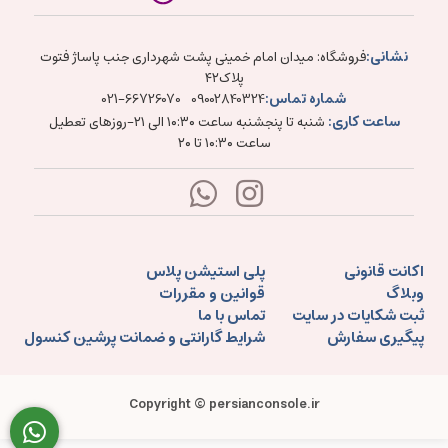
نشانی:
فروشگاه: میدان امام خمینی پشت شهرداری جنب پاساژ فتوت
پلاک۴۲
شماره تماس:
021-66726070
09002840324
ساعت کاری:
شنبه تا پنجشنبه ساعت ۱۰:۳۰ الی ۲۱-روزهای تعطیل
ساعت ۱۰:۳۰ تا ۲۰
اکانت قانونی
پلی استیشن پلاس
وبلاگ
قوانین و مقررات
ثبت شکایات در سایت
تماس با ما
پیگیری سفارش
شرایط گارانتی و ضمانت پرشین کنسول
Copyright © persianconsole.ir