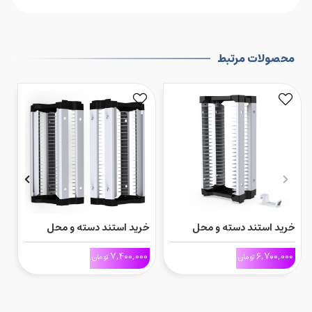
محصولات مرتبط
خرید استند دسته و محل
خرید استند دسته و محل
پ
نگهداری بازی برنده Dobe مدل
نگهداری بازی برنده Dobe
ps5 اس
0
7,400,000
6,700,000
تومان
تومان
تک ردیف
مدله دو ردیف