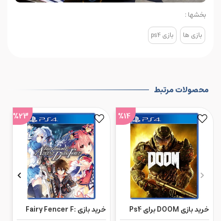
بخشها :
بازی ها
بازی ps4
محصولات مرتبط
%23
%14
خرید بازی DOOM برای Ps4
خرید بازی Fairy Fencer F: