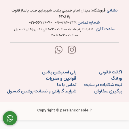
نشانی:
فروشگاه: میدان امام خمینی پشت شهرداری جنب پاساژ فتوت
پلاک۴۲
شماره تماس:
021-66726070
09002840324
ساعت کاری:
شنبه تا پنجشنبه ساعت ۱۰:۳۰ الی ۲۱-روزهای تعطیل
ساعت ۱۰:۳۰ تا ۲۰
اکانت قانونی
پلی استیشن پلاس
وبلاگ
قوانین و مقررات
ثبت شکایات در سایت
تماس با ما
پیگیری سفارش
شرایط گارانتی و ضمانت پرشین کنسول
Copyright © persianconsole.ir