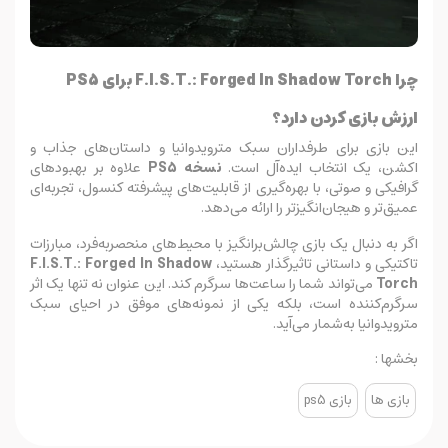
چرا F.I.S.T.: Forged In Shadow Torch برای PS5
ارزش بازی کردن دارد؟
این بازی برای طرفداران سبک مترویدوانیا و داستان‌های جذاب و
اکشن، یک انتخاب ایده‌آل است.
نسخه PS5
علاوه بر بهبودهای
گرافیکی و صوتی، با بهره‌گیری از قابلیت‌های پیشرفته کنسول، تجربه‌ای
عمیق‌تر و هیجان‌انگیزتر را ارائه می‌دهد.
اگر به دنبال یک بازی چالش‌برانگیز با محیط‌های منحصربه‌فرد، مبارزات
تاکتیکی و داستانی تاثیرگذار هستید،
F.I.S.T.: Forged In Shadow
Torch
می‌تواند شما را ساعت‌ها سرگرم کند. این عنوان نه تنها یک اثر
سرگرم‌کننده است، بلکه یکی از نمونه‌های موفق در احیای سبک
مترویدوانیا به‌شمار می‌آید.
بخشها :
بازی ها
بازی ps5