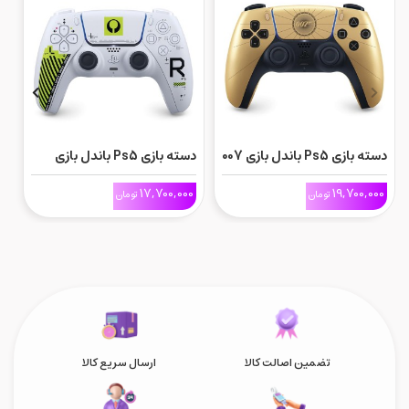
دسته بازی Ps5 باندل بازی 007
دسته بازی Ps5 باندل بازی
d
Marathon
First Light
0
17,700,000
19,700,000
تومان
تومان
تضمین اصالت کالا
ارسال سریع کالا