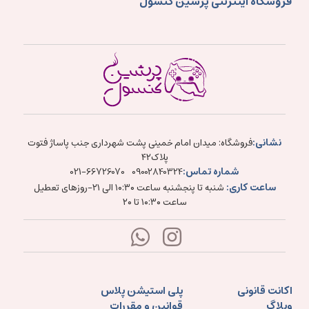
فروشگاه اینترنتی پرشین کنسول
نشانی:
فروشگاه: میدان امام خمینی پشت شهرداری جنب پاساژ فتوت
پلاک۴۲
شماره تماس:
021-66726070
09002840324
ساعت کاری:
شنبه تا پنجشنبه ساعت ۱۰:۳۰ الی ۲۱-روزهای تعطیل
ساعت ۱۰:۳۰ تا ۲۰
اکانت قانونی
پلی استیشن پلاس
وبلاگ
قوانین و مقررات