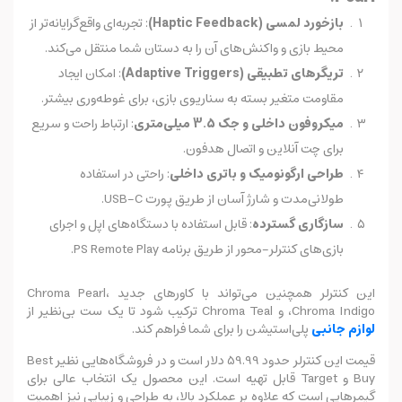
بازخورد لمسی (Haptic Feedback)
: تجربه‌ای واقع‌گرایانه‌تر از
محیط بازی و واکنش‌های آن را به دستان شما منتقل می‌کند.
تریگرهای تطبیقی (Adaptive Triggers)
: امکان ایجاد
مقاومت متغیر بسته به سناریوی بازی، برای غوطه‌وری بیشتر.
میکروفون داخلی و جک 3.5 میلی‌متری
: ارتباط راحت و سریع
برای چت آنلاین و اتصال هدفون.
طراحی ارگونومیک و باتری داخلی
: راحتی در استفاده
طولانی‌مدت و شارژ آسان از طریق پورت USB-C.
سازگاری گسترده
: قابل استفاده با دستگاه‌های اپل و اجرای
بازی‌های کنترلر-محور از طریق برنامه PS Remote Play.
این کنترلر همچنین می‌تواند با کاورهای جدید Chroma Pearl،
Chroma Indigo، و Chroma Teal ترکیب شود تا یک ست بی‌نظیر از
لوازم جانبی
پلی‌استیشن را برای شما فراهم کند.
قیمت این کنترلر حدود 59.99 دلار است و در فروشگاه‌هایی نظیر Best
Buy و Target قابل تهیه است. این محصول یک انتخاب عالی برای
گیمرهایی است که علاوه بر عملکرد بالا، به طراحی و زیبایی نیز اهمیت