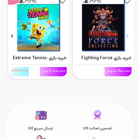
خرید بازی Fighting Force
خرید بازی Extreme Tennis:
Collection برای Ps5
Next برای Ps5
ne
0
7,650,000
6,800,000
10,900,000
تومان
تومان
تضمین اصالت کالا
ارسال سریع کالا