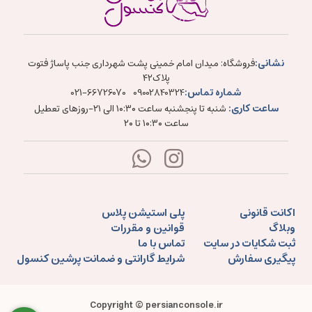
نشانی:
فروشگاه: میدان امام خمینی پشت شهرداری جنب پاساژ فتوت
پلاک۴۲
شماره تماس:
021-66726070
09002840324
ساعت کاری:
شنبه تا پنجشنبه ساعت ۱۰:۳۰ الی ۲۱-روزهای تعطیل
ساعت ۱۰:۳۰ تا ۲۰
اکانت قانونی
پلی استیشن پلاس
وبلاگ
قوانین و مقررات
ثبت شکایات در سایت
تماس با ما
پیگیری سفارش
شرایط گارانتی و ضمانت پرشین کنسول
Copyright © persianconsole.ir