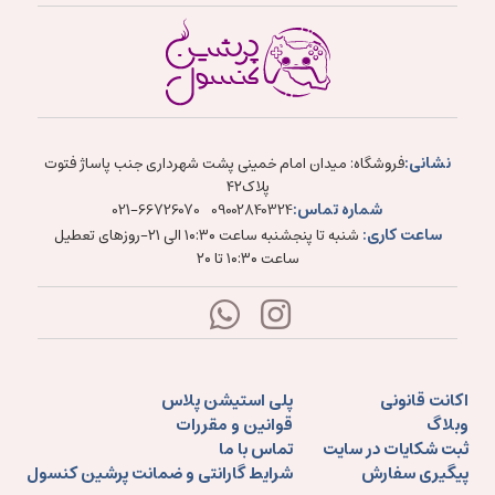
نشانی:
فروشگاه: میدان امام خمینی پشت شهرداری جنب پاساژ فتوت
پلاک۴۲
شماره تماس:
021-66726070
09002840324
ساعت کاری:
شنبه تا پنجشنبه ساعت ۱۰:۳۰ الی ۲۱-روزهای تعطیل
ساعت ۱۰:۳۰ تا ۲۰
اکانت قانونی
پلی استیشن پلاس
وبلاگ
قوانین و مقررات
ثبت شکایات در سایت
تماس با ما
پیگیری سفارش
شرایط گارانتی و ضمانت پرشین کنسول