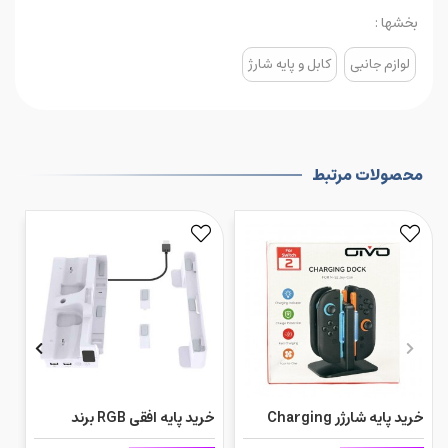
بخشها :
لوازم جانبی
کابل و پایه شارژ
محصولات مرتبط
خرید پایه شارژر Charging
خرید پایه افقی RGB برند
d
Dock Oivo برای Nintendo
PGTECH مخصوص PS5 Slim
5