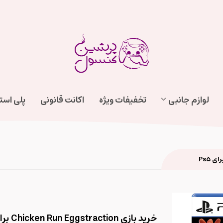
لوازم جانبی
تخفیفات ویژه
اکانت قانونی
پلی اس
خرید بازی Chicken Run Eggstraction برای Ps5