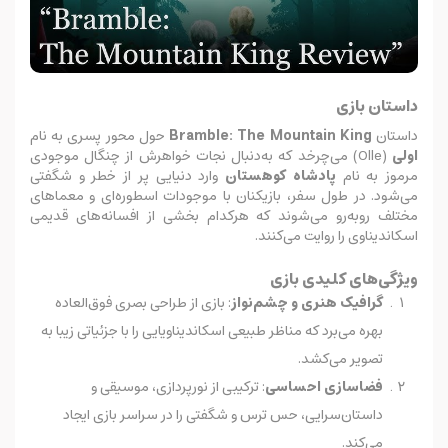
داستان بازی
داستان
Bramble: The Mountain King
حول محور پسری به نام
اولی
(Olle) می‌چرخد که به‌دنبال نجات خواهرش از چنگال موجودی
مرموز به نام
پادشاه کوهستان
وارد دنیایی پر از خطر و شگفتی
می‌شود. در طول سفر، بازیکنان با موجودات اسطوره‌ای و معماهای
مختلف روبه‌رو می‌شوند که هرکدام بخشی از افسانه‌های قدیمی
اسکاندیناوی را روایت می‌کنند.
ویژگی‌های کلیدی بازی
گرافیک هنری و چشم‌نواز
: بازی از طراحی بصری فوق‌العاده
بهره می‌برد که مناظر طبیعی اسکاندیناویایی را با جزئیاتی زیبا به
تصویر می‌کشد.
فضاسازی احساسی
: ترکیبی از نورپردازی، موسیقی و
داستان‌سرایی، حس ترس و شگفتی را در سراسر بازی ایجاد
می‌کند.