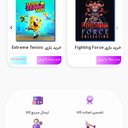
خرید بازی Fighting Force
خرید بازی Extreme Tennis:
Collection برای Ps5
Next برای Ps5
ne
0
7,650,000
6,800,000
10,900,000
تومان
تومان
تضمین اصالت کالا
ارسال سریع کالا