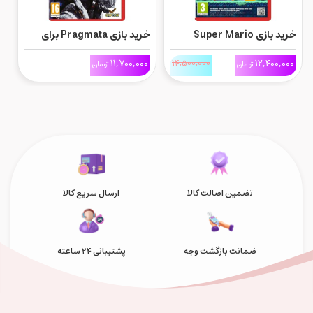
خرید بازی Super Mario
خرید بازی Pragmata برای
Bros. Wonder برای
Nintendo Switch 2
0
11,700,000
14,500,000
12,400,000
تومان
تومان
Nintnedo Switch 2 و بسته
2
دانلودی Meetup in Bellabel
Park
تضمین اصالت کالا
ارسال سریع کالا
ضمانت بازگشت وجه
پشتیبانی 24 ساعته