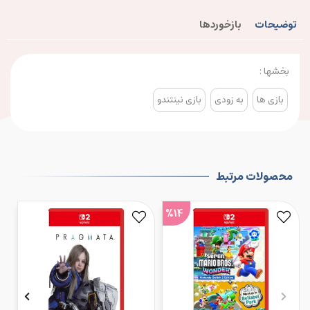
توضیحات
بازخوردها
بخشها :
بازی ها
به زودی
بازی نینتندو
محصولات مرتبط
%14