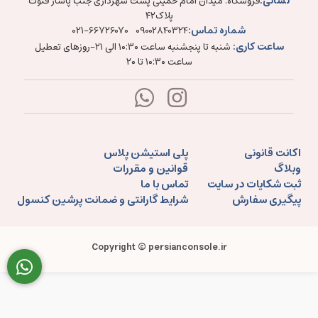
نشانی:
فروشگاه: میدان امام خمینی پشت شهرداری جنب پاساژ فتوت
پلاک۴۲
شماره تماس:
021-66726070
09002840324
ساعت کاری:
شنبه تا پنجشنبه ساعت ۱۰:۳۰ الی ۲۱-روزهای تعطیل
ساعت ۱۰:۳۰ تا ۲۰
اکانت قانونی
پلی استیشن پلاس
وبلاگ
قوانین و مقررات
ثبت شکایات در سایت
تماس با ما
پیگیری سفارش
شرایط گارانتی و ضمانت پرشین کنسول
Copyright © persianconsole.ir