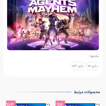
بخشها :
بازی ها
بازی ps4
محصولات مرتبط
%23
%14