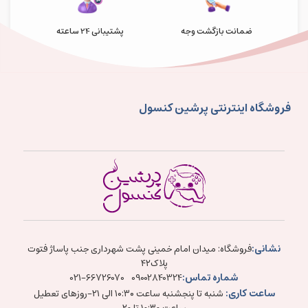
ضمانت بازگشت وجه
پشتیبانی 24 ساعته
فروشگاه اینترنتی پرشین کنسول
نشانی:
فروشگاه: میدان امام خمینی پشت شهرداری جنب پاساژ فتوت
پلاک۴۲
شماره تماس:
021-66726070
09002840324
ساعت کاری:
شنبه تا پنجشنبه ساعت ۱۰:۳۰ الی ۲۱-روزهای تعطیل