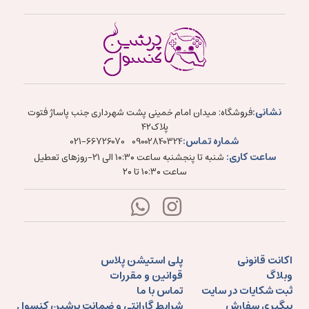
نشانی:
فروشگاه: میدان امام خمینی پشت شهرداری جنب پاساژ فتوت
پلاک۴۲
شماره تماس:
021-66726070
09002840324
ساعت کاری:
شنبه تا پنجشنبه ساعت ۱۰:۳۰ الی ۲۱-روزهای تعطیل
ساعت ۱۰:۳۰ تا ۲۰
اکانت قانونی
پلی استیشن پلاس
وبلاگ
قوانین و مقررات
ثبت شکایات در سایت
تماس با ما
پیگیری سفارش
شرایط گارانتی و ضمانت پرشین کنسول