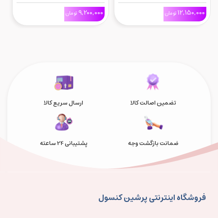
Fighting Souls برای Ps5
Reincarnation برای Ps5
on
0
9,200,000
12,150,000
تومان
تومان
تضمین اصالت کالا
ارسال سریع کالا
ضمانت بازگشت وجه
پشتیبانی 24 ساعته
فروشگاه اینترنتی پرشین کنسول