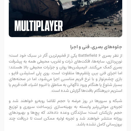
جلوه‌های بصری، فنی و اجرا
از نظر بصری Battlefield 6 یکی از فخیم‌ترین آثار در سبک خود است؛
نورپردازی، سایه‌ها، افکت‌های ذرات و تخریب محیطی همه به پیشرفت
بصری کمک می‌کنند. انیمیشن‌ها روان و جزئیات محیطی بالا هستند؛
اما اجرای فنی بین پلتفرم‌ها متفاوت است. روی پلی استیشن فایو ،
بازی چشم‌نواز و با نرخ فریم مناسبی اجرا می‌شود، اما در صحنه‌های
بسیار شلوغ یا هنگام ورود ناگهانی به مناطق با انبوهِ اشیاء، افت فریم یا
استریم دیرهنگام بافت‌ها گزارش شده است.
شبکه و سرورها در روز عرضه با حجم تقاضا روبه‌رو خواهند شد و
تجربه‌ی مولتی‌پلیر وابسته به بهینه‌سازی زیرساخت سروری و توزیع
حجم بازیکنان است؛ سازندگان وعده داده‌اند که پچ‌ها و بهبودهای
روزانه منتشر خواهند شد و تجربه اولیه ممکن است تا دریافت چند
بروزرسانی کامل نشده باشد.