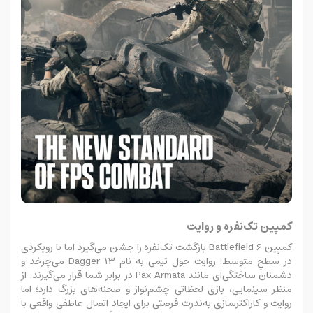
کمپین تک‌نفره و روایت
کمپین Battlefield 6 بازگشت تک‌نفره را جشن می‌گیرد اما با رویکردی
در سطحِ متوسط: روایت حول تیمی به نام Dagger 13 می‌چرخد و
دشمنان ساختگی‌ای مانند Pax Armata در برابر شما قرار می‌گیرند. از
منظر سینمایی، بازی لحظاتی چشم‌نواز و صحنه‌های بزرگ دارد؛ اما
روایت و کاراکترسازی به‌ندرت فرصتی برای ایجاد اتصال عاطفی واقعی با