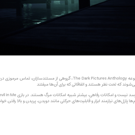
در بازی The Devil in Me، جدیدترین قسمت از مجموعه  Dark Pictures Anthology