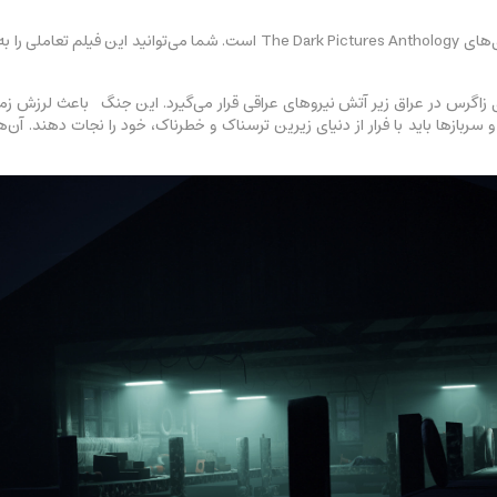
بازی House of Ashes، قسمت سوم از مجموعه بازی‌های The Dark Pictures Anthology
در کوه‌های زاگرس در عراق زیر آتش نیروهای عراقی قرار می‌گیرد. این جنگ باعث ل
 سربازها باید با فرار از دنیای زیرین ترسناک و خطرناک، خود را نجات دهند. آن‌ها