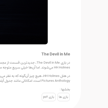
The Devil in Me
HH Holmes می‌شوند. اما آن‌ها خیلی سریع متوجه می‌شوند که تحت نظر هستند و اتفاقاتی که برای آن‌ها میفتند
Pictures Anthology است، امکاناتی مانند جدول آیتم‌ها پازل‌های نیازمند ابزار و قابلیت‌های حرکتی مانند دویدن، پریدن و بالا رفتن خواهید بود تا بتوانید تمام گوشه و کنار هتل را بگردید.
بخشها :
بازی ها
بازی ps4