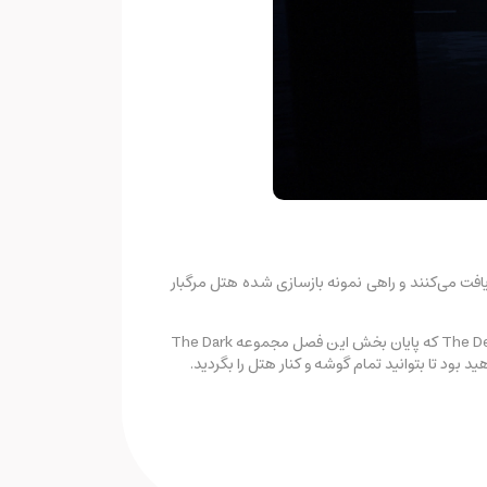
The، گروهی از مستندسازان، تماس مرموزی دریافت می‌کنند و راهی نمونه بازسازی شده هتل مرگبار
در هتل HH Holmes، هیچ چیز آن‌گونه که به نظر می‌رسد نیست و امکانات رفاهی، بیشتر شبیه امکانات مرگ هستند. در بازی The Devil in Me که پایان بخش این فصل مجموعه The Dark