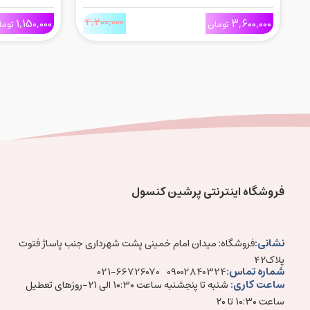
Force برای Ps4
4,200,000
1,150,000
3,600,000
تومان
توما
فروشگاه اینترنتی پرشین کنسول
نشانی:
فروشگاه: میدان امام خمینی پشت شهرداری جنب پاساژ فتوت
پلاک۴۲
شماره تماس:
021-66726070
09002840324
ساعت کاری:
شنبه تا پنجشنبه ساعت ۱۰:۳۰ الی ۲۱-روزهای تعطیل
ساعت ۱۰:۳۰ تا ۲۰