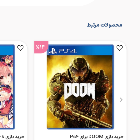
محصولات مرتبط
%14
خرید بازی DOOM برای Ps4
خری